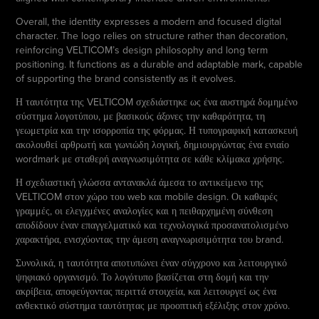
Overall, the identity expresses a modern and focused digital
character. The logo relies on structure rather than decoration,
reinforcing VELTICOM’s design philosophy and long term
positioning. It functions as a durable and adaptable mark, capable
of supporting the brand consistently as it evolves.
Η ταυτότητα της VELTICOM σχεδιάστηκε ως ένα αυστηρά δομημένο
σύστημα λογοτύπου, με βασικούς άξονες την καθαρότητα, τη
γεωμετρία και την ισορροπία της φόρμας. Η τυπογραφική κατασκευή
ακολουθεί αρθρωτή και γωνιώδη λογική, δημιουργώντας ένα ενιαίο
wordmark με σταθερή αναγνωσιμότητα σε κάθε κλίμακα χρήσης.
Η σχεδιαστική γλώσσα αντανακλά άμεσα το αντικείμενο της
VELTICOM στον χώρο του web και mobile design. Οι καθαρές
γραμμές, οι ελεγχμένες αναλογίες και η πειθαρχημένη σύνθεση
αποδίδουν έναν επαγγελματικό και τεχνολογικά προσανατολισμένο
χαρακτήρα, ενισχύοντας την άμεση αναγνωρισιμότητα του brand.
Συνολικά, η ταυτότητα αποτυπώνει έναν σύγχρονο και λειτουργικό
ψηφιακό οργανισμό. Το λογότυπο βασίζεται στη δομή και την
ακρίβεια, αποφεύγοντας περιττά στοιχεία, και λειτουργεί ως ένα
ανθεκτικό σύστημα ταυτότητας με προοπτική εξέλιξης στον χρόνο.