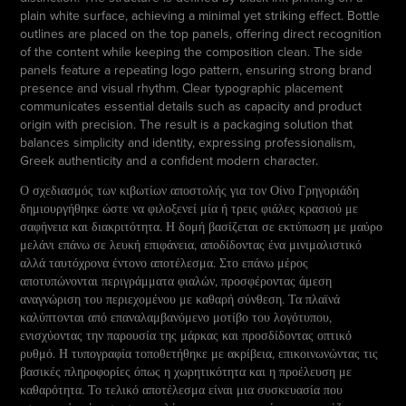
plain white surface, achieving a minimal yet striking effect. Bottle
outlines are placed on the top panels, offering direct recognition
of the content while keeping the composition clean. The side
panels feature a repeating logo pattern, ensuring strong brand
presence and visual rhythm. Clear typographic placement
communicates essential details such as capacity and product
origin with precision. The result is a packaging solution that
balances simplicity and identity, expressing professionalism,
Greek authenticity and a confident modern character.
Ο σχεδιασμός των κιβωτίων αποστολής για τον Οίνο Γρηγοριάδη
δημιουργήθηκε ώστε να φιλοξενεί μία ή τρεις φιάλες κρασιού με
σαφήνεια και διακριτότητα. Η δομή βασίζεται σε εκτύπωση με μαύρο
μελάνι επάνω σε λευκή επιφάνεια, αποδίδοντας ένα μινιμαλιστικό
αλλά ταυτόχρονα έντονο αποτέλεσμα. Στο επάνω μέρος
αποτυπώνονται περιγράμματα φιαλών, προσφέροντας άμεση
αναγνώριση του περιεχομένου με καθαρή σύνθεση. Τα πλαϊνά
καλύπτονται από επαναλαμβανόμενο μοτίβο του λογότυπου,
ενισχύοντας την παρουσία της μάρκας και προσδίδοντας οπτικό
ρυθμό. Η τυπογραφία τοποθετήθηκε με ακρίβεια, επικοινωνώντας τις
βασικές πληροφορίες όπως η χωρητικότητα και η προέλευση με
καθαρότητα. Το τελικό αποτέλεσμα είναι μια συσκευασία που