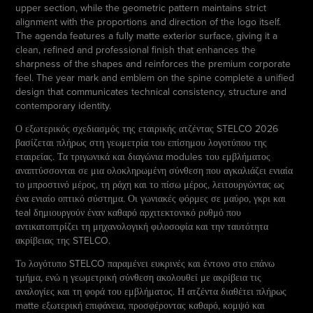
upper section, while the geometric pattern maintains strict
alignment with the proportions and direction of the logo itself.
The agenda features a fully matte exterior surface, giving it a
clean, refined and professional finish that enhances the
sharpness of the shapes and reinforces the premium corporate
feel. The year mark and emblem on the spine complete a unified
design that communicates technical consistency, structure and
contemporary identity.
Ο εξωτερικός σχεδιασμός της εταιρικής ατζέντας STELCO 2026
βασίζεται πλήρως στη γεωμετρία του επίσημου λογοτύπου της
εταιρείας. Τα τριγωνικά και διαγώνια modules του εμβλήματος
αναπτύσσονται σε μια ολοκληρωμένη σύνθεση που αγκαλιάζει ενιαία
το μπροστινό μέρος, τη ράχη και το πίσω μέρος, λειτουργώντας ως
ένα ενιαίο οπτικό σύστημα. Οι γωνιακές φόρμες σε μαύρο, γκρι και
teal δημιουργούν έναν καθαρό αρχιτεκτονικό ρυθμό που
αντικατοπτρίζει τη μηχανολογική φιλοσοφία και την ταυτότητα
ακρίβειας της STELCO.
Το λογότυπο STELCO παραμένει ευκρινές και έντονο στο επάνω
τμήμα, ενώ η γεωμετρική σύνθεση ακολουθεί με ακρίβεια τις
αναλογίες και τη φορά του εμβλήματος. Η ατζέντα διαθέτει πλήρως
matte εξωτερική επιφάνεια, προσφέροντας καθαρό, κομψό και